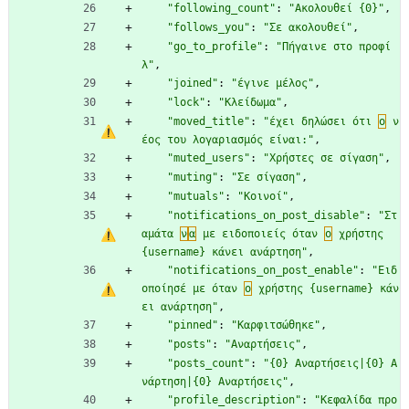
"following_count"
:
"Ακολουθεί {0}"
,
"follows_you"
:
"Σε ακολουθεί"
,
"go_to_profile"
:
"Πήγαινε στο προφί
λ"
,
"joined"
:
"έγινε μέλος"
,
"lock"
:
"Κλείδωμα"
,
"moved_title"
:
"έχει δηλώσει ότι 
ο
 ν
έος του λογαριασμός είναι:"
,
"muted_users"
:
"Χρήστες σε σίγαση"
,
"muting"
:
"Σε σίγαση"
,
"mutuals"
:
"Κοινοί"
,
"notifications_on_post_disable"
:
"Στ
αμάτα 
ν
α
 με ειδοποιείς όταν 
ο
 χρήστης 
{username} κάνει ανάρτηση"
,
"notifications_on_post_enable"
:
"Ειδ
οποίησέ με όταν 
ο
 χρήστης {username} κάν
ει ανάρτηση"
,
"pinned"
:
"Καρφιτσώθηκε"
,
"posts"
:
"Αναρτήσεις"
,
"posts_count"
:
"{0} Αναρτήσεις|{0} Α
νάρτηση|{0} Αναρτήσεις"
,
"profile_description"
:
"Κεφαλίδα προ