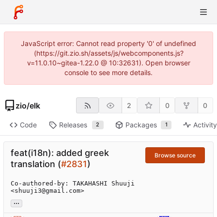
JavaScript error: Cannot read property '0' of undefined
(https://git.zio.sh/assets/js/webcomponents.js?
v=11.0.10~gitea-1.22.0 @ 10:32631). Open browser
console to see more details.
zio
/
elk
2
0
0
Code
Releases
Packages
Activit
2
1
feat(i18n): added greek
Browse source
translation (
#2831
)
Co-authored-by: TAKAHASHI Shuuji 
<shuuji3@gmail.com>
...