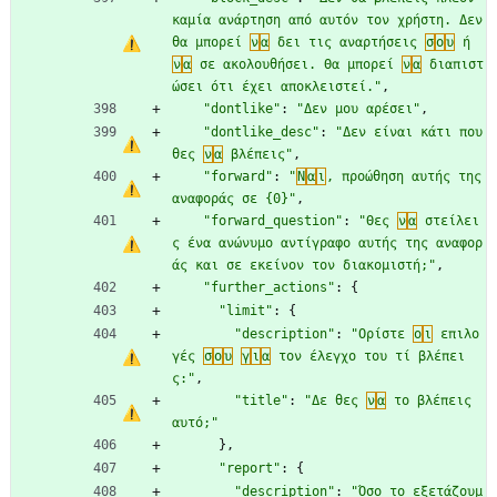
καμία ανάρτηση από αυτόν τον χρήστη. Δεν 
θα μπορεί 
ν
α
 δει τις αναρτήσεις 
σ
ο
υ
 ή 
ν
α
 σε ακολουθήσει. Θα μπορεί 
ν
α
 διαπιστ
ώσει ότι έχει αποκλειστεί."
,
"dontlike"
:
"Δεν μου αρέσει"
,
"dontlike_desc"
:
"Δεν είναι κάτι που 
θες 
ν
α
 βλέπεις"
,
"forward"
:
"
Ν
α
ι
, προώθηση αυτής της 
αναφοράς σε {0}"
,
"forward_question"
:
"Θες 
ν
α
 στείλει
ς ένα ανώνυμο αντίγραφο αυτής της αναφορ
άς και σε εκείνον τον διακομιστή;"
,
"further_actions"
:
{
"limit"
:
{
"description"
:
"Ορίστε 
ο
ι
 επιλο
γές 
σ
ο
υ
γ
ι
α
 τον έλεγχο του τί βλέπει
ς:"
,
"title"
:
"Δε θες 
ν
α
 το βλέπεις 
αυτό;"
}
,
"report"
:
{
"description"
:
"Όσο το εξετάζουμ