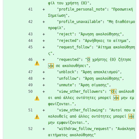
φίλ του χρήστη {0}"
,
"profile_personal_note"
:
"Προσωπική 
Σημείωση"
,
"profile_unavailable"
:
"Μη διαθέσιμο 
προφίλ"
,
"reject"
:
"Άρνηση ακολούθησης"
,
"rejected"
:
"Αρνήθηκες το αίτημα"
,
"request_follow"
:
"Αίτημα ακολούθηση
ς"
,
"requested"
:
"
Ο
 χρήστης {0} ζήτησε 
ν
α
 σε ακολουθήσει"
,
"unblock"
:
"Άρση αποκλεισμού"
,
"unfollow"
:
"Άρση ακολούθησης"
,
"unmute"
:
"Άρση σίγασης"
,
"view_other_followers"
:
"
Ο
ι
 ακόλουθ
οι από άλλες οντότητες μπορεί 
ν
α
 μην εμ
φανίζονται."
,
"view_other_following"
:
"Αυτοί που α
κολουθείς από άλλες οντότητες μπορεί 
ν
α
μην εμφανίζονται."
,
"withdraw_follow_request"
:
"Ανάκληση 
αιτήματος ακολούθησης"