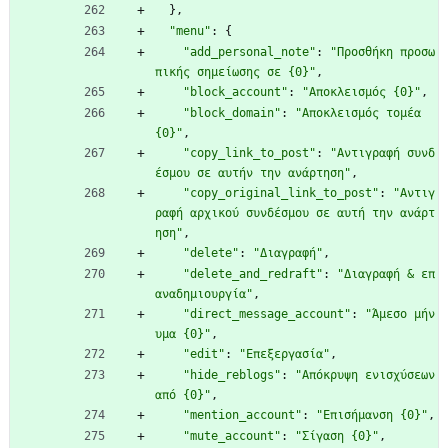
}
,
"menu"
:
{
"add_personal_note"
:
"Προσθήκη προσω
πικής σημείωσης σε {0}"
,
"block_account"
:
"Αποκλεισμός {0}"
,
"block_domain"
:
"Αποκλεισμός τομέα 
{0}"
,
"copy_link_to_post"
:
"Αντιγραφή συνδ
έσμου σε αυτήν την ανάρτηση"
,
"copy_original_link_to_post"
:
"Αντιγ
ραφή αρχικού συνδέσμου σε αυτή την ανάρτ
ηση"
,
"delete"
:
"Διαγραφή"
,
"delete_and_redraft"
:
"Διαγραφή & επ
αναδημιουργία"
,
"direct_message_account"
:
"Άμεσο μήν
υμα {0}"
,
"edit"
:
"Επεξεργασία"
,
"hide_reblogs"
:
"Απόκρυψη ενισχύσεων 
από {0}"
,
"mention_account"
:
"Επισήμανση {0}"
,
"mute_account"
:
"Σίγαση {0}"
,