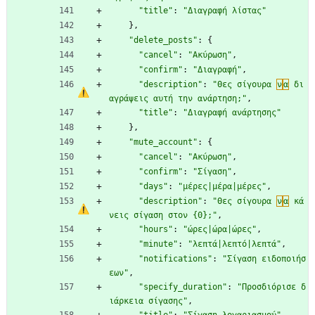
"title"
:
"Διαγραφή λίστας"
}
,
"delete_posts"
:
{
"cancel"
:
"Ακύρωση"
,
"confirm"
:
"Διαγραφή"
,
"description"
:
"Θες σίγουρα 
ν
α
 δι
αγράψεις αυτή την ανάρτηση;"
,
"title"
:
"Διαγραφή ανάρτησης"
}
,
"mute_account"
:
{
"cancel"
:
"Ακύρωση"
,
"confirm"
:
"Σίγαση"
,
"days"
:
"μέρες|μέρα|μέρες"
,
"description"
:
"Θες σίγουρα 
ν
α
 κά
νεις σίγαση στον {0};"
,
"hours"
:
"ώρες|ώρα|ώρες"
,
"minute"
:
"λεπτά|λεπτό|λεπτά"
,
"notifications"
:
"Σίγαση ειδοποιήσ
εων"
,
"specify_duration"
:
"Προσδιόρισε δ
ιάρκεια σίγασης"
,
"title"
:
"Σίγαση λογαριασμού"