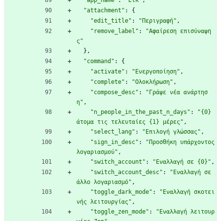
"attachment"
:
{
"edit_title"
:
"Περιγραφή"
,
"remove_label"
:
"Αφαίρεση επισύναψη
ς"
}
,
"command"
:
{
"activate"
:
"Ενεργοποίηση"
,
"complete"
:
"Ολοκλήρωση"
,
"compose_desc"
:
"Γράψε νέα ανάρτησ
η"
,
"n_people_in_the_past_n_days"
:
"{0} 
άτομα τις τελευταίες {1} μέρες"
,
"select_lang"
:
"Επιλογή γλώσσας"
,
"sign_in_desc"
:
"Προσθήκη υπάρχοντος 
λογαριασμού"
,
"switch_account"
:
"Εναλλαγή σε {0}"
,
"switch_account_desc"
:
"Εναλλαγή σε 
άλλο λογαριασμό"
,
"toggle_dark_mode"
:
"Εναλλαγή σκοτει
νής λειτουργίας"
,
"toggle_zen_mode"
:
"Εναλλαγή λειτουρ