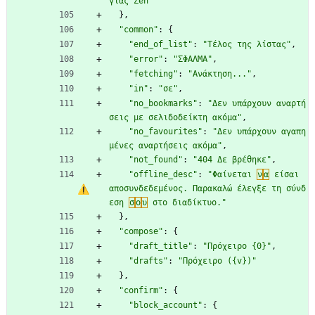
γίας Zen"
}
,
"common"
:
{
"end_of_list"
:
"Τέλος της λίστας"
,
"error"
:
"ΣΦΑΛΜΑ"
,
"fetching"
:
"Ανάκτηση..."
,
"in"
:
"σε"
,
"no_bookmarks"
:
"Δεν υπάρχουν αναρτή
σεις με σελιδοδείκτη ακόμα"
,
"no_favourites"
:
"Δεν υπάρχουν αγαπη
μένες αναρτήσεις ακόμα"
,
"not_found"
:
"404 Δε βρέθηκε"
,
"offline_desc"
:
"Φαίνεται 
ν
α
 είσαι 
αποσυνδεδεμένος. Παρακαλώ έλεγξε τη σύνδ
εση 
σ
ο
υ
 στο διαδίκτυο."
}
,
"compose"
:
{
"draft_title"
:
"Πρόχειρο {0}"
,
"drafts"
:
"Πρόχειρο ({v})"
}
,
"confirm"
:
{
"block_account"
:
{