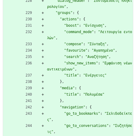
"dialog_header"
:
"Συντομεύσεις πληκτ
ρολογίου"
,
"groups"
:
{
"actions"
:
{
"boost"
:
"Ενίσχυση"
,
"command_mode"
:
"Λειτουργία εντο
λών"
,
"compose"
:
"Σύνταξη"
,
"favourite"
:
"Αγαπημένο"
,
"search"
:
"Αναζήτηση"
,
"show_new_items"
:
"Εμφάνιση νέων 
αντικειμένων"
,
"title"
:
"Ενέργειες"
}
,
"media"
:
{
"title"
:
"Πολυμέσα"
}
,
"navigation"
:
{
"go_to_bookmarks"
:
"Σελιδοδείκτε
ς"
,
"go_to_conversations"
:
"Συζητήσε
ις"
,