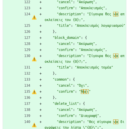
"cancel"
:
"Ακύρωση"
,
"confirm"
:
"Αποκλεισμός"
,
"description"
:
"Σίγουρα θες 
ν
α
 απ
οκλείσεις τον {0};"
,
"title"
:
"Αποκλεισμός λογαριασμού"
}
,
"block_domain"
:
{
"cancel"
:
"Ακύρωση"
,
"confirm"
:
"Αποκλεισμός"
,
"description"
:
"Σίγουρα θες 
ν
α
 απ
οκλείσεις τον {0}?;"
,
"title"
:
"Αποκλεισμός τομέα"
}
,
"common"
:
{
"cancel"
:
"Όχι"
,
"confirm"
:
"
Ν
α
ι
"
}
,
"delete_list"
:
{
"cancel"
:
"Ακύρωση"
,
"confirm"
:
"Διαγραφή"
,
"description"
:
"Θες σίγουρα 
ν
α
 δι
αγράψεις την λίστα \"{0}\";"
,