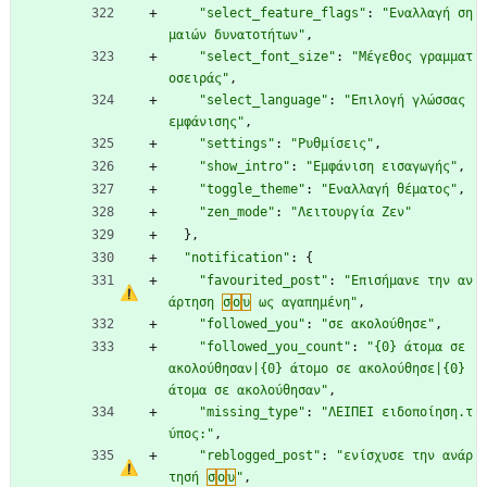
"select_feature_flags"
:
"Εναλλαγή ση
μαιών δυνατοτήτων"
,
"select_font_size"
:
"Μέγεθος γραμματ
οσειράς"
,
"select_language"
:
"Επιλογή γλώσσας 
εμφάνισης"
,
"settings"
:
"Ρυθμίσεις"
,
"show_intro"
:
"Εμφάνιση εισαγωγής"
,
"toggle_theme"
:
"Εναλλαγή θέματος"
,
"zen_mode"
:
"Λειτουργία Ζεν"
}
,
"notification"
:
{
"favourited_post"
:
"Επισήμανε την αν
άρτηση 
σ
ο
υ
 ως αγαπημένη"
,
"followed_you"
:
"σε ακολούθησε"
,
"followed_you_count"
:
"{0} άτομα σε 
ακολούθησαν|{0} άτομο σε ακολούθησε|{0} 
άτομα σε ακολούθησαν"
,
"missing_type"
:
"ΛΕΙΠΕΙ ειδοποίηση.τ
ύπος:"
,
"reblogged_post"
:
"ενίσχυσε την ανάρ
τησή 
σ
ο
υ
"
,