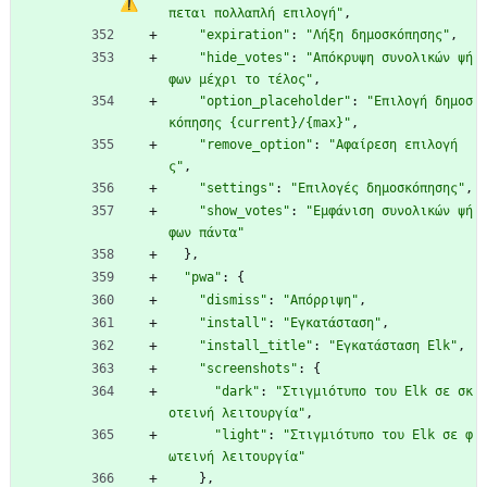
πεται πολλαπλή επιλογή"
,
"expiration"
:
"Λήξη δημοσκόπησης"
,
"hide_votes"
:
"Απόκρυψη συνολικών ψή
φων μέχρι το τέλος"
,
"option_placeholder"
:
"Επιλογή δημοσ
κόπησης {current}/{max}"
,
"remove_option"
:
"Αφαίρεση επιλογή
ς"
,
"settings"
:
"Επιλογές δημοσκόπησης"
,
"show_votes"
:
"Εμφάνιση συνολικών ψή
φων πάντα"
}
,
"pwa"
:
{
"dismiss"
:
"Απόρριψη"
,
"install"
:
"Εγκατάσταση"
,
"install_title"
:
"Εγκατάσταση Elk"
,
"screenshots"
:
{
"dark"
:
"Στιγμιότυπο του Elk σε σκ
οτεινή λειτουργία"
,
"light"
:
"Στιγμιότυπο του Elk σε φ
ωτεινή λειτουργία"
}
,