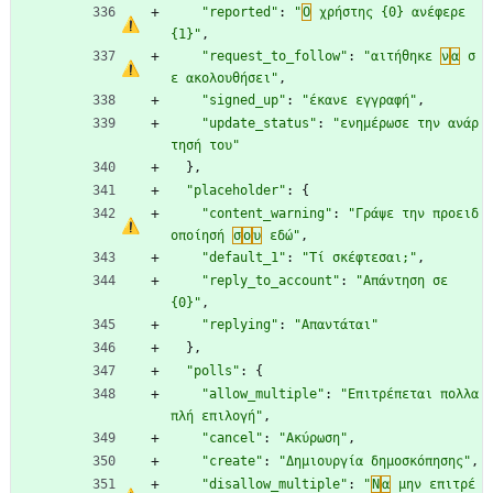
"reported"
:
"
Ο
 χρήστης {0} ανέφερε 
{1}"
,
"request_to_follow"
:
"αιτήθηκε 
ν
α
 σ
ε ακολουθήσει"
,
"signed_up"
:
"έκανε εγγραφή"
,
"update_status"
:
"ενημέρωσε την ανάρ
τησή του"
}
,
"placeholder"
:
{
"content_warning"
:
"Γράψε την προειδ
οποίησή 
σ
ο
υ
 εδώ"
,
"default_1"
:
"Τί σκέφτεσαι;"
,
"reply_to_account"
:
"Απάντηση σε 
{0}"
,
"replying"
:
"Απαντάται"
}
,
"polls"
:
{
"allow_multiple"
:
"Επιτρέπεται πολλα
πλή επιλογή"
,
"cancel"
:
"Ακύρωση"
,
"create"
:
"Δημιουργία δημοσκόπησης"
,
"disallow_multiple"
:
"
Ν
α
 μην επιτρέ