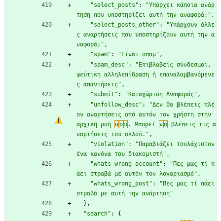
"select_posts"
:
"Υπάρχει κάποια ανάρ
τηση που υποστηρίζει αυτή την αναφορά;"
,
"select_posts_other"
:
"Υπάρχουν άλλε
ς αναρτήσεις που υποστηρίζουν αυτή την α
ναφορά;"
,
"spam"
:
"Είναι σπαμ"
,
"spam_desc"
:
"Επιβλαβείς σύνδεσμοι, 
ψεύτικη αλληλεπίδραση ή επαναλαμβανόμενε
ς απαντήσεις"
,
"submit"
:
"Καταχώριση Αναφοράς"
,
"unfollow_desc"
:
"Δεν θα βλέπεις πλέ
ον αναρτήσεις από αυτόν τον χρήστη στην 
αρχική ροή 
σ
ο
υ
. Μπορεί 
ν
α
 βλέπεις τις α
ναρτήσεις του αλλού."
,
"violation"
:
"Παραβιάζει τουλάχιστον 
ένα κανόνα του διακομιστή"
,
"whats_wrong_account"
:
"Πες μας τί π
άει στραβά με αυτόν τον λογαριασμό"
,
"whats_wrong_post"
:
"Πες μας τί πάει 
στραβά με αυτή την ανάρτηση"
}
,
"search"
:
{