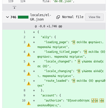
file
:
'de-DE.json'
,
locales/el-
Normal file
746
View file
GR.json
@ -0,0 +1,746 @@
{
"a11y"
:
{
"loading_page"
:
"
Η
 σελίδα φορτώνει, 
παρακαλώ περίμενε"
,
"loading_titled_page"
:
"
Η
 σελίδα {0} 
φορτώνει, παρακαλώ περίμενε"
,
"locale_changed"
:
" 
Η
 γλώσσα άλλαξε 
σε {0}"
,
"locale_changing"
:
"
Η
 γλώσσα αλλάζε
ι, παρακαλώ περίμενε"
,
"route_loaded"
:
"
Η
 σελίδα {0} φορτώθ
ηκε"
}
,
"account"
:
{
"authorize"
:
"Εξουσιοδότησε 
γ
ι
α
ν
α
ακολουθήσεις"
,