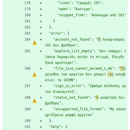
"lines"
:
"Γραμμές {0}"
,
"open"
:
"Άνοιγμα"
,
"snippet_from"
:
"Απόκομμα από {0}"
}
}
,
"error"
:
{
"account_not_found"
:
"
Ο
 λογαριασμός 
{0} δεν βρέθηκε"
,
"explore_list_empty"
:
"Δεν υπάρχει τ
ίποτα δημοφιλές αυτήν τη στιγμή. Έλεγξε 
ξανά αργότερα!"
,
"file_size_cannot_exceed_n_mb"
:
"
Τ
ο
μέγεθος του αρχείου δεν μπορεί 
ν
α
 υπερβ
αίνει τα {0}MB"
,
"sign_in_error"
:
"Σφάλμα σύνδεσης με 
τον διακομιστή"
,
"status_not_found"
:
"
Η
 ανάρτηση δεν 
βρέθηκε"
,
"unsupported_file_format"
:
"Μη υποστ
ηριζόμενη μορφή αρχείου"
}
,
"help"
:
{