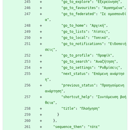
"go_to_explore"
:
"Εξερεύνηση"
,
"go_to_favourites"
:
"Αγαπημένα"
,
"go_to_federated"
:
"Σε ομοσπονδί
α"
,
"go_to_home"
:
"Αρχική"
,
"go_to_lists"
:
"Λίστες"
,
"go_to_local"
:
"Τοπικό"
,
"go_to_notifications"
:
"Ειδοποιή
σεις"
,
"go_to_profile"
:
"Προφίλ"
,
"go_to_search"
:
"Αναζήτηση"
,
"go_to_settings"
:
"Ρυθμίσεις"
,
"next_status"
:
"Επόμενη ανάρτησ
η"
,
"previous_status"
:
"Προηγούμενη 
ανάρτηση"
,
"shortcut_help"
:
"Συντόμευση βοή
θεια"
,
"title"
:
"Πλοήγηση"
}
}
,
"sequence_then"
:
"τότε"