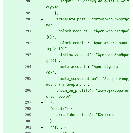
"light"
:
"Εναλλαγή σε φωτεινή λειτ
ουργία"
}
,
"translate_post"
:
"Μετάφραση ανάρτησ
ης"
,
"unblock_account"
:
"Άρση αποκλεισμού 
{0}"
,
"unblock_domain"
:
"Άρση αποκλεισμού 
τομέα {0}"
,
"unfollow_account"
:
"Άρση ακολούθηση
ς {0}"
,
"unmute_account"
:
"Άρση σίγασης 
{0}"
,
"unmute_conversation"
:
"Άρση σίγασης 
αυτής της ανάρτησης"
,
"unpin_on_profile"
:
"Ξεκαρφίτσωμα απ
ό το προφίλ"
}
,
"modals"
:
{
"aria_label_close"
:
"Κλείσιμο"
}
,
"nav"
:
{