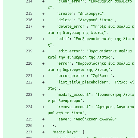
"clear_error"
:
"Εκκαθάριση σφάλματο
ς"
,
"create"
:
"Δημιουργία"
,
"delete"
:
"Διαγραφή λίστας"
,
"delete_error"
:
"Υπήρξε ένα σφάλμα κ
ατά τη διαγραφή της λίστας"
,
"edit"
:
"Επεξεργασία αυτής της λίστα
ς"
,
"edit_error"
:
"Παρουσιάστηκε σφάλμα 
κατά την ενημέρωση της λίστας"
,
"error"
:
"Παρουσιάστηκε ένα σφάλμα κ
ατά τη δημιουργία της λίστας"
,
"error_prefix"
:
"Σφάλμα: "
,
"list_title_placeholder"
:
"Τίτλος λί
στας"
,
"modify_account"
:
"Τροποποίηση λιστώ
ν με λογαριασμό"
,
"remove_account"
:
"Αφαίρεση λογαριασ
μού από τη λίστα"
,
"save"
:
"Αποθήκευση αλλαγών"
}
,
"magic_keys"
:
{