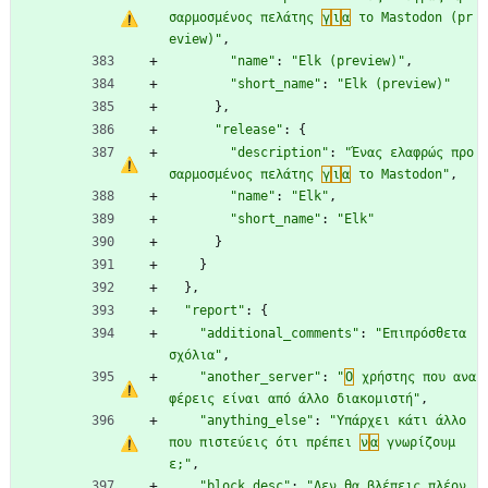
σαρμοσμένος πελάτης 
γ
ι
α
 το Mastodon (pr
eview)"
,
"name"
:
"Elk (preview)"
,
"short_name"
:
"Elk (preview)"
}
,
"release"
:
{
"description"
:
"Ένας ελαφρώς προ
σαρμοσμένος πελάτης 
γ
ι
α
 το Mastodon"
,
"name"
:
"Elk"
,
"short_name"
:
"Elk"
}
}
}
,
"report"
:
{
"additional_comments"
:
"Επιπρόσθετα 
σχόλια"
,
"another_server"
:
"
Ο
 χρήστης που ανα
φέρεις είναι από άλλο διακομιστή"
,
"anything_else"
:
"Υπάρχει κάτι άλλο 
που πιστεύεις ότι πρέπει 
ν
α
 γνωρίζουμ
ε;"
,
"block_desc"
:
"Δεν θα βλέπεις πλέον 