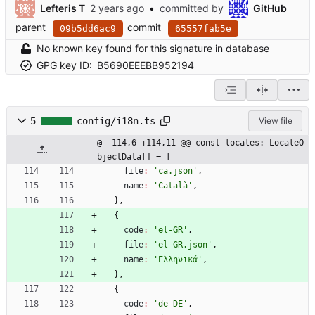
Lefteris T
•
committed by
GitHub
parent
commit
09b5dd6ac9
65557fab5e
No known key found for this signature in database
GPG key ID:
B5690EEEBB952194
5
config/i18n.ts
View file
@ -114,6 +114,11 @@ const locales: LocaleO
bjectData[] = [
file
:
'ca.json'
,
name
:
'Català'
,
}
,
{
code
:
'el-GR'
,
file
:
'el-GR.json'
,
name
:
'Ελληνικά'
,
}
,
{
code
:
'de-DE'
,