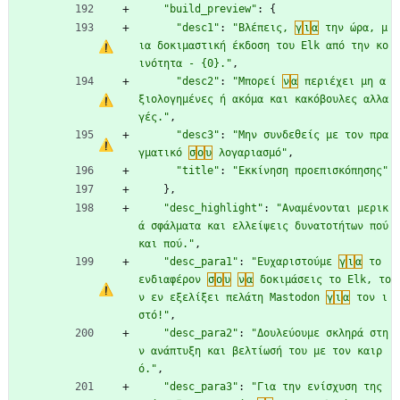
"build_preview"
:
{
"desc1"
:
"Βλέπεις, 
γ
ι
α
 την ώρα, μ
ια δοκιμαστική έκδοση του Elk από την κο
ινότητα - {0}."
,
"desc2"
:
"Μπορεί 
ν
α
 περιέχει μη α
ξιολογημένες ή ακόμα και κακόβουλες αλλα
γές."
,
"desc3"
:
"Μην συνδεθείς με τον πρα
γματικό 
σ
ο
υ
 λογαριασμό"
,
"title"
:
"Εκκίνηση προεπισκόπησης"
}
,
"desc_highlight"
:
"Αναμένονται μερικ
ά σφάλματα και ελλείψεις δυνατοτήτων πού 
και πού."
,
"desc_para1"
:
"Ευχαριστούμε 
γ
ι
α
 το 
ενδιαφέρον 
σ
ο
υ
ν
α
 δοκιμάσεις το Elk, το
ν εν εξελίξει πελάτη Mastodon 
γ
ι
α
 τον ι
στό!"
,
"desc_para2"
:
"Δουλεύουμε σκληρά στη
ν ανάπτυξη και βελτίωσή του με τον καιρ
ό."
,
"desc_para3"
:
"Για την ενίσχυση της 