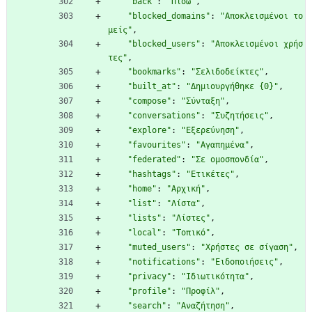
"back"
:
"Πίσω"
,
"blocked_domains"
:
"Αποκλεισμένοι το
μείς"
,
"blocked_users"
:
"Αποκλεισμένοι χρήσ
τες"
,
"bookmarks"
:
"Σελιδοδείκτες"
,
"built_at"
:
"Δημιουργήθηκε {0}"
,
"compose"
:
"Σύνταξη"
,
"conversations"
:
"Συζητήσεις"
,
"explore"
:
"Εξερεύνηση"
,
"favourites"
:
"Αγαπημένα"
,
"federated"
:
"Σε ομοσπονδία"
,
"hashtags"
:
"Ετικέτες"
,
"home"
:
"Αρχική"
,
"list"
:
"Λίστα"
,
"lists"
:
"Λίστες"
,
"local"
:
"Τοπικό"
,
"muted_users"
:
"Χρήστες σε σίγαση"
,
"notifications"
:
"Ειδοποιήσεις"
,
"privacy"
:
"Ιδιωτικότητα"
,
"profile"
:
"Προφίλ"
,
"search"
:
"Αναζήτηση"
,