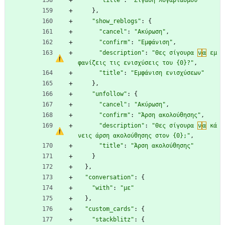
}
,
"show_reblogs"
:
{
"cancel"
:
"Ακύρωση"
,
"confirm"
:
"Εμφάνιση"
,
"description"
:
"Θες σίγουρα 
ν
α
 εμ
φανίζεις τις ενισχύσεις του {0}?"
,
"title"
:
"Εμφάνιση ενισχύσεων"
}
,
"unfollow"
:
{
"cancel"
:
"Ακύρωση"
,
"confirm"
:
"Άρση ακολούθησης"
,
"description"
:
"Θες σίγουρα 
ν
α
 κά
νεις άρση ακολούθησης στον {0};"
,
"title"
:
"Άρση ακολούθησης"
}
}
,
"conversation"
:
{
"with"
:
"με"
}
,
"custom_cards"
:
{
"stackblitz"
:
{