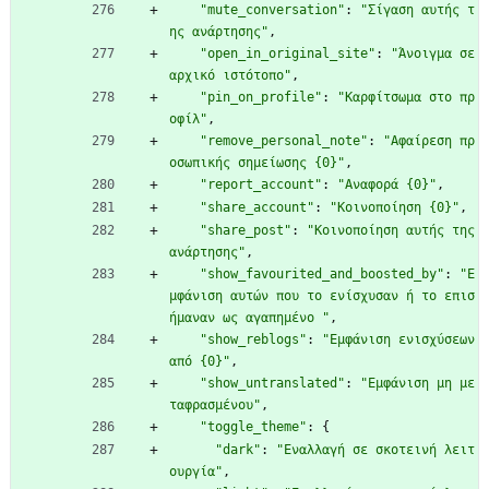
"mute_conversation"
:
"Σίγαση αυτής τ
ης ανάρτησης"
,
"open_in_original_site"
:
"Άνοιγμα σε 
αρχικό ιστότοπο"
,
"pin_on_profile"
:
"Καρφίτσωμα στο πρ
οφίλ"
,
"remove_personal_note"
:
"Αφαίρεση πρ
οσωπικής σημείωσης {0}"
,
"report_account"
:
"Αναφορά {0}"
,
"share_account"
:
"Κοινοποίηση {0}"
,
"share_post"
:
"Κοινοποίηση αυτής της 
ανάρτησης"
,
"show_favourited_and_boosted_by"
:
"Ε
μφάνιση αυτών που το ενίσχυσαν ή το επισ
ήμαναν ως αγαπημένο "
,
"show_reblogs"
:
"Εμφάνιση ενισχύσεων 
από {0}"
,
"show_untranslated"
:
"Εμφάνιση μη με
ταφρασμένου"
,
"toggle_theme"
:
{
"dark"
:
"Εναλλαγή σε σκοτεινή λειτ
ουργία"
,