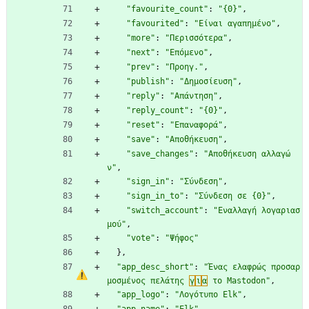
"favourite_count"
:
"{0}"
,
"favourited"
:
"Είναι αγαπημένο"
,
"more"
:
"Περισσότερα"
,
"next"
:
"Επόμενο"
,
"prev"
:
"Προηγ."
,
"publish"
:
"Δημοσίευση"
,
"reply"
:
"Απάντηση"
,
"reply_count"
:
"{0}"
,
"reset"
:
"Επαναφορά"
,
"save"
:
"Αποθήκευση"
,
"save_changes"
:
"Αποθήκευση αλλαγώ
ν"
,
"sign_in"
:
"Σύνδεση"
,
"sign_in_to"
:
"Σύνδεση σε {0}"
,
"switch_account"
:
"Εναλλαγή λογαριασ
μού"
,
"vote"
:
"Ψήφος"
}
,
"app_desc_short"
:
"Ένας ελαφρώς προσαρ
μοσμένος πελάτης 
γ
ι
α
 το Mastodon"
,
"app_logo"
:
"Λογότυπο Elk"
,
"app_name"
:
"Elk"
,