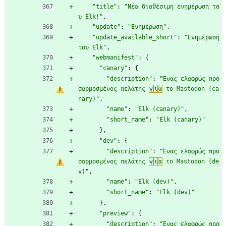
"title"
:
"Νέα διαθέσιμη ενημέρωση το
υ Elk!"
,
"update"
:
"Ενημέρωση"
,
"update_available_short"
:
"Ενημέρωση 
του Elk"
,
"webmanifest"
:
{
"canary"
:
{
"description"
:
"Ένας ελαφρώς προ
σαρμοσμένος πελάτης 
γ
ι
α
 το Mastodon (ca
nary)"
,
"name"
:
"Elk (canary)"
,
"short_name"
:
"Elk (canary)"
}
,
"dev"
:
{
"description"
:
"Ένας ελαφρώς προ
σαρμοσμένος πελάτης 
γ
ι
α
 το Mastodon (de
v)"
,
"name"
:
"Elk (dev)"
,
"short_name"
:
"Elk (dev)"
}
,
"preview"
:
{
"description"
:
"Ένας ελαφρώς προ