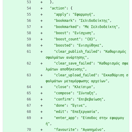
}
,
"action"
:
{
"apply"
:
"Εφαρμογή"
,
"bookmark"
:
"Σελιδοδείκτης"
,
"bookmarked"
:
"Με Σελιδοδείκτη"
,
"boost"
:
"Ενίσχυση"
,
"boost_count"
:
"{0}"
,
"boosted"
:
"Ενισχύθηκε"
,
"clear_publish_failed"
:
"Καθαρισμός 
σφαλμάτων ανάρτησης"
,
"clear_save_failed"
:
"Καθαρισμός σφα
λμάτων αποθήκευσης"
,
"clear_upload_failed"
:
"Εκκαθάριση σ
φαλμάτων μεταμόρφωσης αρχείων"
,
"close"
:
"Κλείσιμο"
,
"compose"
:
"Σύνταξη"
,
"confirm"
:
"Επιβεβαίωση"
,
"done"
:
"Έγινε"
,
"edit"
:
"Επεξεργασία"
,
"enter_app"
:
"Είσοδος στην εφαρμογ
ή"
,
"favourite"
:
"Αγαπημένο"
,