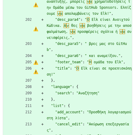
ανάπτυξης, μπορείς 
ν
α
 χρηματοδοτήσεις τ
ην Ομάδα μέσω του GitHub Sponsors. Ελπίζ
ουμε 
ν
α
 απολαμβάνεις τον Elk!"
,
"desc_para4"
:
"
Ο
 Elk είναι Ανοιχτού 
Κώδικα. 
Α
ν
 θες 
ν
α
 βοηθήσεις με την αποσ
φαλμάτωση, 
ν
α
 προσφέρεις σχόλια ή 
ν
α
 συ
νεισφέρεις,"
,
"desc_para5"
:
" βρες μας στο GitHu
b"
,
"desc_para6"
:
" και αναμείξου."
,
"footer_team"
:
"
Η
 ομάδα του Elk"
,
"title"
:
"
Ο
 Elk είναι σε προεπισκόπη
ση!"
}
,
"language"
:
{
"search"
:
"Αναζήτηση"
}
,
"list"
:
{
"add_account"
:
"Προσθήκη λογαριασμού 
στη λίστα"
,
"cancel_edit"
:
"Ακύρωση επεξεργασία
ς"
,