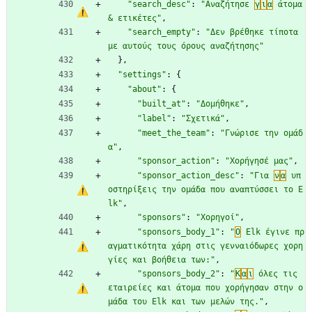
"search_desc"
:
"Αναζήτησε 
γ
ι
α
 άτομα 
& ετικέτες"
,
"search_empty"
:
"Δεν βρέθηκε τίποτα 
με αυτούς τους όρους αναζήτησης"
}
,
"settings"
:
{
"about"
:
{
"built_at"
:
"Δομήθηκε"
,
"label"
:
"Σχετικά"
,
"meet_the_team"
:
"Γνώρισε την ομάδ
α"
,
"sponsor_action"
:
"Χορήγησέ μας"
,
"sponsor_action_desc"
:
"Για 
ν
α
 υπ
οστηρίξεις την ομάδα που αναπτύσσει το E
lk"
,
"sponsors"
:
"Χορηγοί"
,
"sponsors_body_1"
:
"
Ο
 Elk έγινε πρ
αγματικότητα χάρη στις γενναιόδωρες χορη
γίες και βοήθεια των:"
,
"sponsors_body_2"
:
"
Κ
α
ι
 όλες τις 
εταιρείες και άτομα που χορήγησαν στην ο
μάδα του Elk και των μελών της."
,