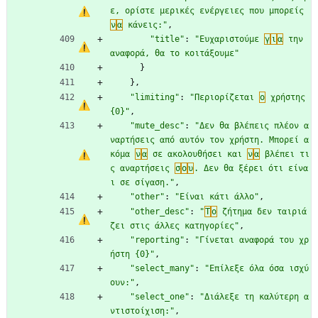
ε, ορίστε μερικές ενέργειες που μπορείς 
ν
α
 κάνεις:"
,
"title"
:
"Ευχαριστούμε 
γ
ι
α
 την 
αναφορά, θα το κοιτάξουμε"
}
}
,
"limiting"
:
"Περιορίζεται 
ο
 χρήστης 
{0}"
,
"mute_desc"
:
"Δεν θα βλέπεις πλέον α
ναρτήσεις από αυτόν τον χρήστη. Μπορεί α
κόμα 
ν
α
 σε ακολουθήσει και 
ν
α
 βλέπει τι
ς αναρτήσεις 
σ
ο
υ
. Δεν θα ξέρει ότι είνα
ι σε σίγαση."
,
"other"
:
"Είναι κάτι άλλο"
,
"other_desc"
:
"
Τ
ο
 ζήτημα δεν ταιριά
ζει στις άλλες κατηγορίες"
,
"reporting"
:
"Γίνεται αναφορά του χρ
ήστη {0}"
,
"select_many"
:
"Επίλεξε όλα όσα ισχύ
ουν:"
,
"select_one"
:
"Διάλεξε τη καλύτερη α
ντιστοίχιση:"
,