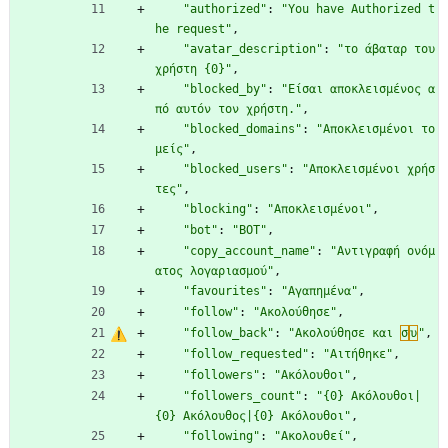
"authorized"
:
"You have Authorized t
he request"
,
"avatar_description"
:
"το άβαταρ του 
χρήστη {0}"
,
"blocked_by"
:
"Είσαι αποκλεισμένος α
πό αυτόν τον χρήστη."
,
"blocked_domains"
:
"Αποκλεισμένοι το
μείς"
,
"blocked_users"
:
"Αποκλεισμένοι χρήσ
τες"
,
"blocking"
:
"Αποκλεισμένοι"
,
"bot"
:
"BOT"
,
"copy_account_name"
:
"Αντιγραφή ονόμ
ατος λογαριασμού"
,
"favourites"
:
"Αγαπημένα"
,
"follow"
:
"Ακολούθησε"
,
"follow_back"
:
"Ακολούθησε και 
σ
υ
"
,
"follow_requested"
:
"Αιτήθηκε"
,
"followers"
:
"Ακόλουθοι"
,
"followers_count"
:
"{0} Ακόλουθοι|
{0} Ακόλουθος|{0} Ακόλουθοι"
,
"following"
:
"Ακολουθεί"
,